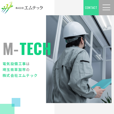
CONTACT
M-
TECH
電気設備⼯事
は
埼玉県草加市
の
株式会社エムテック